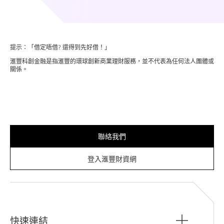
提示：「借定唔借? 還得到先好借！」
滙豐科創金融是指滙豐的環球創新商業理財服務，並不代表為任何法人團體或
關係。
聯絡我們
登入滙豐財資網
快速連結